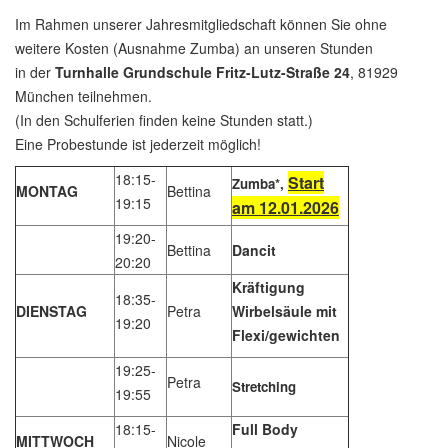
Im Rahmen unserer Jahresmitgliedschaft können Sie ohne
weitere Kosten (Ausnahme Zumba) an unseren Stunden
in der
Turnhalle Grundschule Fritz-Lutz-Straße 24
, 81929
München teilnehmen.
(In den Schulferien finden keine Stunden statt.)
Eine Probestunde ist jederzeit möglich!
18:15-
Start
Zumba*,
MONTAG
Bettina
19:15
am 12.01.2026
19:20-
Bettina
Dancit
20:20
Kräftigung
18:35-
DIENSTAG
Petra
Wirbelsäule mit
19:20
Flexi/gewichten
19:25-
Petra
Stretching
19:55
18:15-
Full Body
MITTWOCH
Nicole