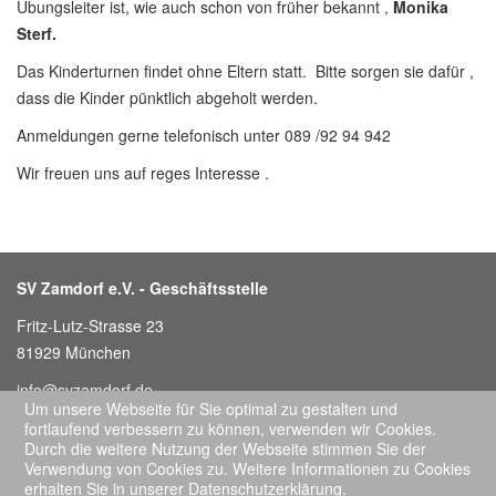
Übungsleiter ist, wie auch schon von früher bekannt ,
Monika
Sterf.
Das Kinderturnen findet ohne Eltern statt. Bitte sorgen sie dafür ,
dass die Kinder pünktlich abgeholt werden.
Anmeldungen gerne telefonisch unter 089 /92 94 942
Wir freuen uns auf reges Interesse .
SV Zamdorf e.V. - Geschäftsstelle
Fritz-Lutz-Strasse 23
81929 München
info@svzamdorf.de
Um unsere Webseite für Sie optimal zu gestalten und
Telefon: 089 / 411 569 07
fortlaufend verbessern zu können, verwenden wir Cookies.
Durch die weitere Nutzung der Webseite stimmen Sie der
Öffnungszeiten: Mittwochs 18-19:00 Uhr
Verwendung von Cookies zu. Weitere Informationen zu Cookies
oder nach Vereinbarung (Ferienzeit abweichend)
erhalten Sie in unserer Datenschutzerklärung.