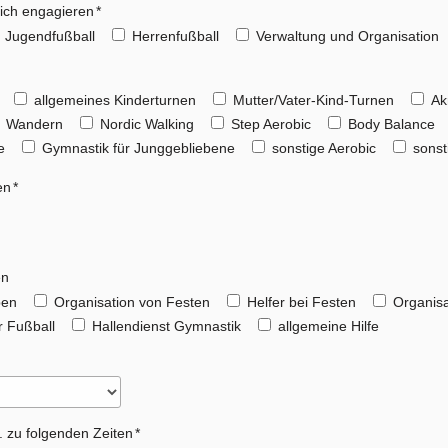
mich engagieren
Jugendfußball
Herrenfußball
Verwaltung und Organisation
allgemeines Kinderturnen
Mutter/Vater-Kind-Turnen
Ak
Wandern
Nordic Walking
Step Aerobic
Body Balance
e
Gymnastik für Junggebliebene
sonstige Aerobic
sonst
en
en
ben
Organisation von Festen
Helfer bei Festen
Organisa
 Fußball
Hallendienst Gymnastik
allgemeine Hilfe
. zu folgenden Zeiten